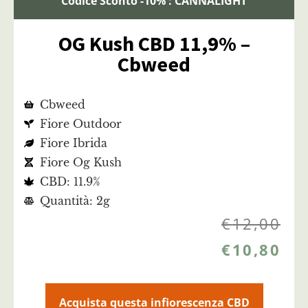
Codice Sconto -10% : CANNALIGHT
OG Kush CBD 11,9% –
Cbweed
Cbweed
Fiore Outdoor
Fiore Ibrida
Fiore Og Kush
CBD: 11.9%
Quantità: 2g
€
12,00
€
10,80
Acquista questa infiorescenza CBD