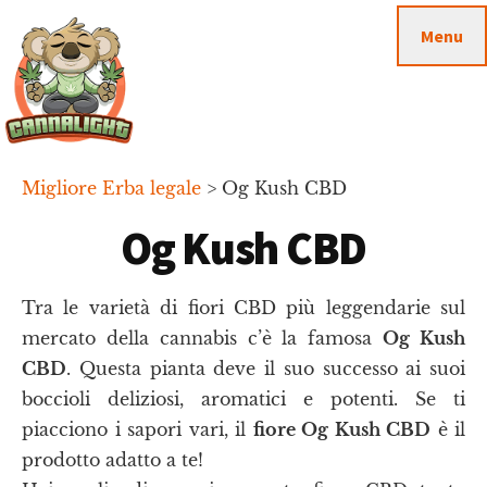
Passa
Passa
Skip
Menu
al
alla
to
contenuto
barra
footer
principale
laterale
primaria
Cannalight.it
Migliore Erba legale
>
Og Kush CBD
Og Kush CBD
Tra le varietà di fiori CBD più leggendarie sul
mercato della cannabis c’è la famosa
Og Kush
CBD
. Questa pianta deve il suo successo ai suoi
boccioli deliziosi, aromatici e potenti. Se ti
piacciono i sapori vari, il
fiore Og Kush CBD
è il
prodotto adatto a te!