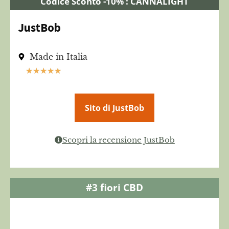
Codice Sconto -10% : CANNALIGHT
JustBob
Made in Italia
★
★
★
★
★
Sito di JustBob
Scopri la recensione JustBob
#3 fiori CBD