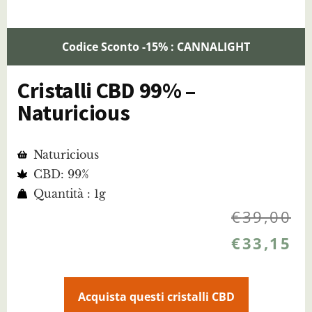
Codice Sconto -15% : CANNALIGHT
Cristalli CBD 99% –
Naturicious
Naturicious
CBD: 99%
Quantità : 1g
€
39,00
€
33,15
Acquista questi cristalli CBD