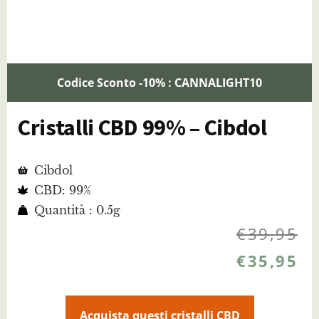
Codice Sconto -10% : CANNALIGHT10
Cristalli CBD 99% – Cibdol
Cibdol
CBD: 99%
Quantità : 0.5g
€
39,95
€
35,95
Acquista questi cristalli CBD