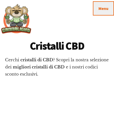
Passa
Passa
Skip
Menu
al
alla
to
contenuto
barra
footer
principale
laterale
primaria
Cannalight.it
Cristalli CBD
Cerchi
cristalli di CBD
? Scopri la nostra selezione
dei
migliori cristalli di CBD
e i nostri codici
sconto esclusivi.