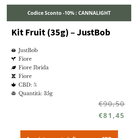
Codice Sconto -10% : CANNALIGHT
Kit Fruit (35g) – JustBob
JustBob
Fiore
Fiore Ibrida
Fiore
CBD: %
Quantità: 35g
€
90,50
€
81,45