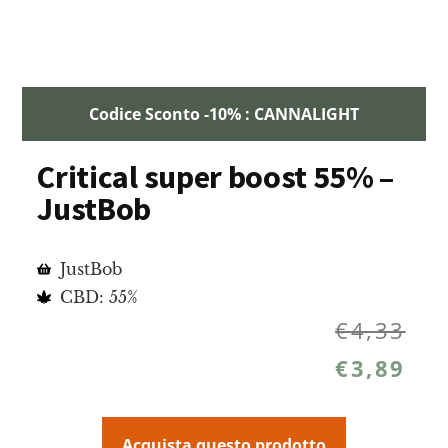
Codice Sconto -10% : CANNALIGHT
Critical super boost 55% –
JustBob
JustBob
CBD: 55%
€
4,33
€
3,89
Acquista questo prodotto