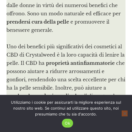
dalle donne in virtù dei numerosi benefici che
offrono. Sono un modo naturale ed efficace per
prendersi cura della pelle
e promuovere il
benessere generale.
Uno dei benefici più significativi dei cosmetici al
CBD di Crystalweed è la loro capacità di lenire la
pelle. Il CBD ha
proprietà antinfiammatorie
che
possono aiutare a ridurre arrossamenti e
gonfiori, rendendolo una scelta eccellente per chi
ha la pelle sensibile. Inoltre, può aiutare a
regolare la produzione di sebo
, l’olio naturale
Utilizziamo i cookie per assicurarti la migliore esperienza sul
prodotto dalla pelle, che può aiutare a prevenire
nostro sito web. Se continui ad utilizzare questo sito, noi
i brufoli e l’acne.
presumiamo che tu sia d'accordo.
Ok
I
cosmetici naturali al CBD di Crystalweed
sono