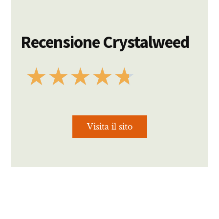
Recensione Crystalweed
★
★
★
★
★
Visita il sito