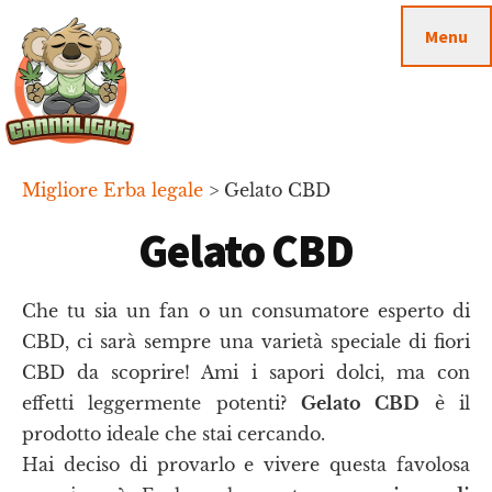
Passa
Passa
Skip
Menu
al
alla
to
contenuto
barra
footer
principale
laterale
primaria
Cannalight.it
Migliore Erba legale
>
Gelato CBD
Gelato CBD
Che tu sia un fan o un consumatore esperto di
CBD, ci sarà sempre una varietà speciale di fiori
CBD da scoprire! Ami i sapori dolci, ma con
effetti leggermente potenti?
Gelato CBD
è il
prodotto ideale che stai cercando.
Hai deciso di provarlo e vivere questa favolosa