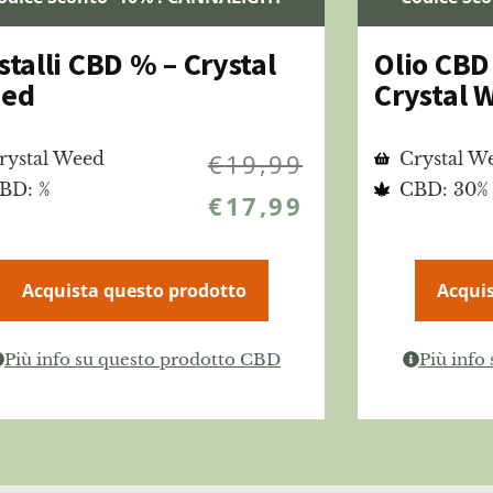
stalli CBD % – Crystal
Olio CBD
ed
Crystal 
rystal Weed
€
19,99
Crystal W
BD: %
CBD: 30%
€
17,99
Acquista questo prodotto
Acquis
Più info su questo prodotto CBD
Più info