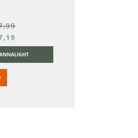
7,99
7,19
 CANNALIGHT
D