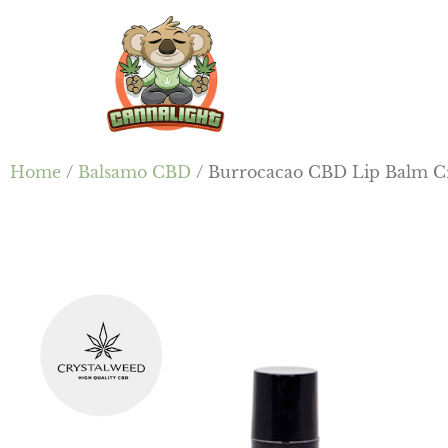
Passa
Passa
Skip
al
alla
to
contenuto
barra
footer
principale
laterale
primaria
Cannalight.it
Home
/
Balsamo CBD
/ Burrocacao CBD Lip Balm C