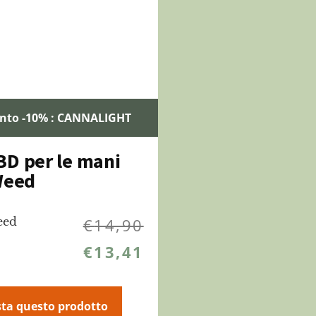
onto -10% : CANNALIGHT
D per le mani
Weed
eed
€
14,90
€
13,41
ta questo prodotto