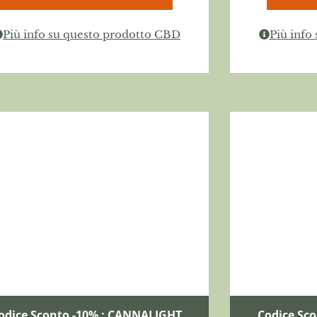
Più info su questo prodotto CBD
Più info
odice Sconto -10% : CANNALIGHT
Codice Sc