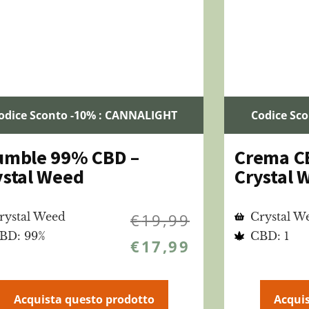
odice Sconto -10% : CANNALIGHT
Codice Sc
umble 99% CBD –
Crema CB
ystal Weed
Crystal 
rystal Weed
€
19,99
Crystal W
BD: 99%
CBD: 1
€
17,99
Acquista questo prodotto
Acquis