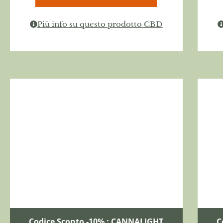
Più info su questo prodotto CBD
Codice Sconto -10% : CANNALIGHT
C