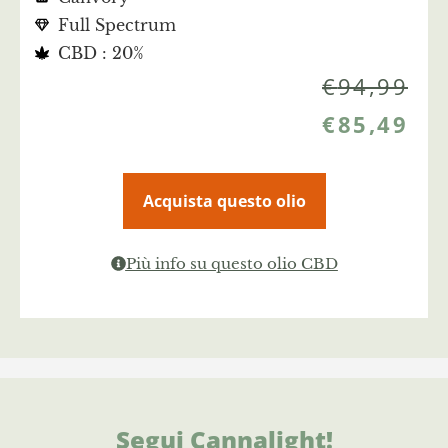
Full Spectrum
CBD : 20%
€
94,99
€
85,49
Acquista questo olio
Più info su questo olio CBD
Segui Cannalight!