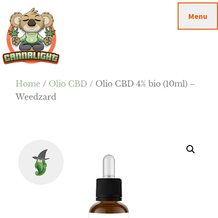
Passa
Passa
Skip
Menu
al
alla
to
contenuto
barra
footer
principale
laterale
primaria
Cannalight.it
Home
/
Olio CBD
/ Olio CBD 4% bio (10ml) –
Weedzard