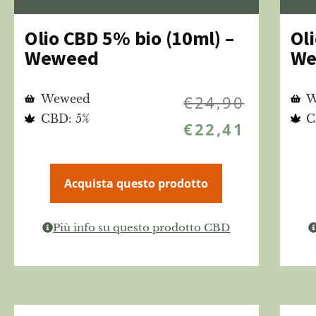
Olio CBD 5% bio (10ml) –
Ol
Weweed
We
Weweed
€
24,90
W
CBD: 5%
C
€
22,41
Acquista questo prodotto
Più info su questo prodotto CBD