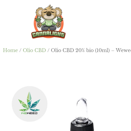
Passa
Passa
Skip
al
alla
to
contenuto
barra
footer
principale
laterale
primaria
Cannalight.it
Home
/
Olio CBD
/ Olio CBD 20% bio (10ml) – Wewe