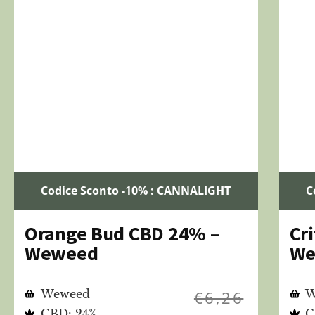
Codice Sconto -10% : CANNALIGHT
C
Orange Bud CBD 24% –
Cr
Weweed
We
Weweed
€
6,26
W
CBD: 24%
C