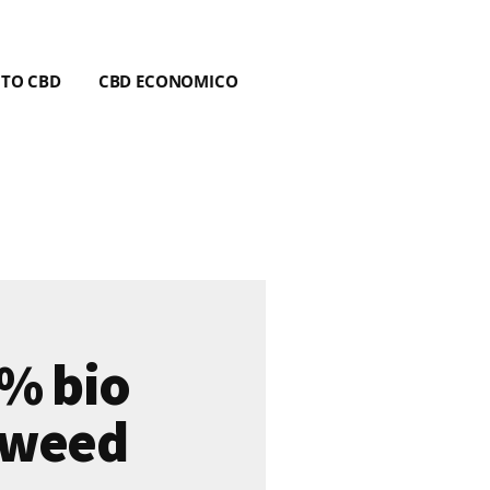
NTO CBD
CBD ECONOMICO
0% bio
eweed