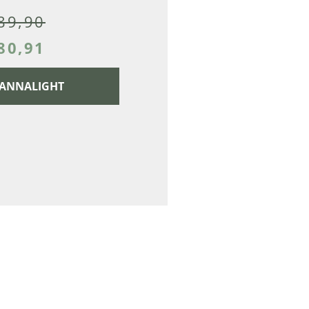
89,90
80,91
 CANNALIGHT