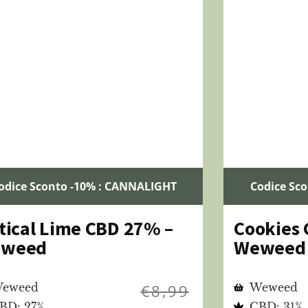
odice Sconto -10% : CANNALIGHT
Codice Sc
itical Lime CBD 27% –
Cookies
weed
Weweed
eweed
€
8,99
Weweed
BD: 27%
CBD: 31%