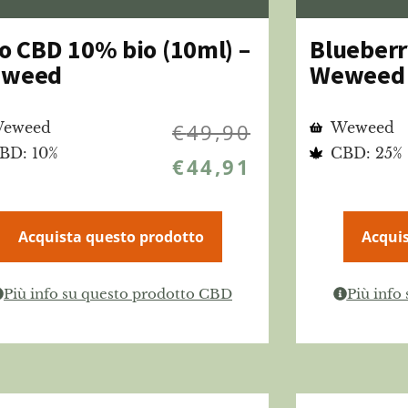
io CBD 10% bio (10ml) –
Blueberr
weed
Weweed
eweed
€
49,90
Weweed
BD: 10%
CBD: 25%
€
44,91
Acquista questo prodotto
Acquis
Più info su questo prodotto CBD
Più info