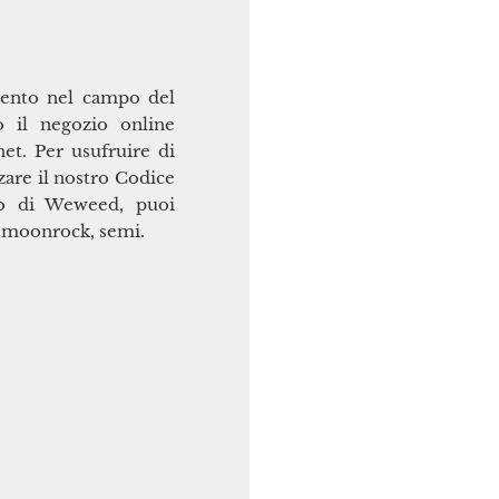
imento nel campo del
o il negozio online
et. Per usufruire di
zare il nostro Codice
o di Weweed, puoi
h, moonrock, semi.