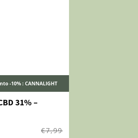
onto -10% : CANNALIGHT
 CBD 31% –
€
7,99