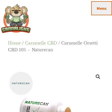
Passa
Passa
Skip
Menu
al
alla
to
contenuto
barra
footer
principale
laterale
primaria
Cannalight.it
Home
/
Caramelle CBD
/ Caramelle Orsetti
CBD 10% – Naturecan