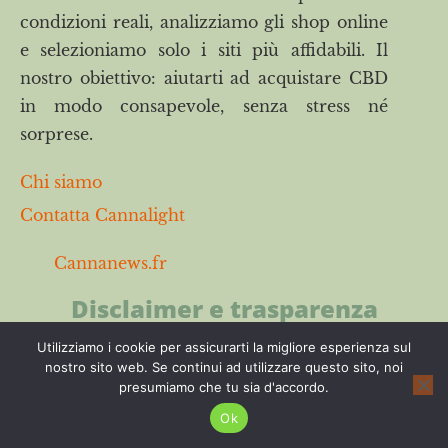
condizioni reali, analizziamo gli shop online
e selezioniamo solo i siti più affidabili. Il
nostro obiettivo: aiutarti ad acquistare CBD
in modo consapevole, senza stress né
sorprese.
Chi siamo
Contatta Cannalight
Cannanews.fr
Disclaimer e trasparenza
Utilizziamo i cookie per assicurarti la migliore esperienza sul
I negozi online menzionati su Cannanews sono
nostro sito web. Se continui ad utilizzare questo sito, noi
stati testati dal nostro team secondo criteri precisi
presumiamo che tu sia d'accordo.
e indipendenti, ma ciò non sostituisce un’analisi
Ok
di laboratorio né un parere medico. Il nostro