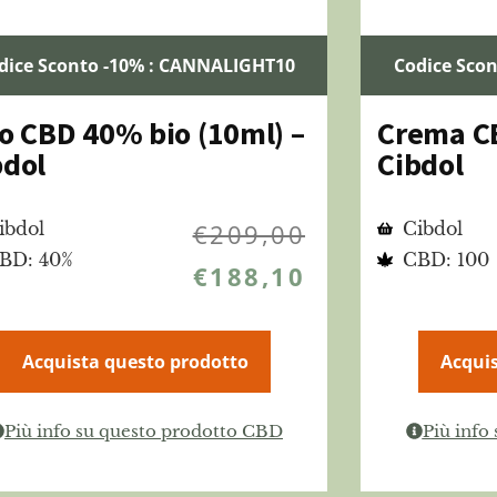
dice Sconto -10% : CANNALIGHT10
Codice Sco
io CBD 40% bio (10ml) –
Crema C
bdol
Cibdol
ibdol
€
209,00
Cibdol
BD: 40%
CBD: 100
€
188,10
Acquista questo prodotto
Acquis
Più info su questo prodotto CBD
Più info