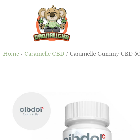
Passa
Passa
Skip
al
alla
to
contenuto
barra
footer
principale
laterale
primaria
Cannalight.it
Home
/
Caramelle CBD
/ Caramelle Gummy CBD 50