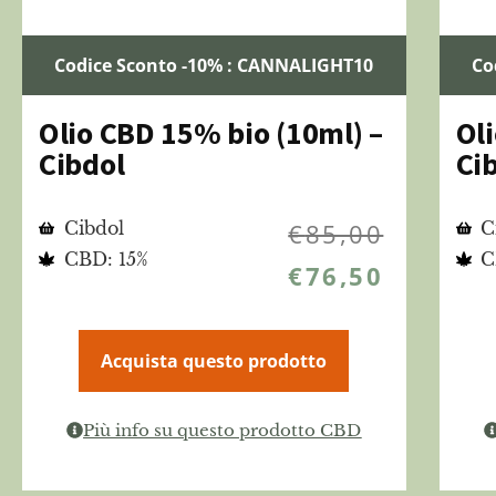
Codice Sconto -10% : CANNALIGHT10
Co
Olio CBD 15% bio (10ml) –
Ol
Cibdol
Ci
Cibdol
€
85,00
C
CBD: 15%
C
€
76,50
Acquista questo prodotto
Più info su questo prodotto CBD