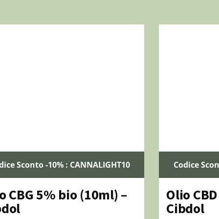
dice Sconto -10% : CANNALIGHT10
Codice Sco
io CBG 5% bio (10ml) –
Olio CBD
bdol
Cibdol