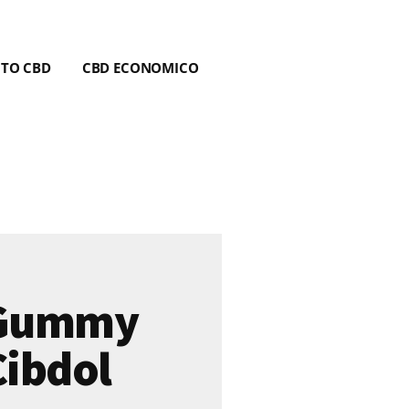
NTO CBD
CBD ECONOMICO
 Gummy
Cibdol