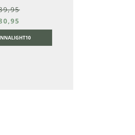
89,95
80,95
CANNALIGHT10