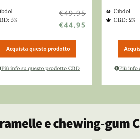
ibdol
€
49,95
Cibdol
BD: 5%
CBD: 2%
€
44,95
Acquista questo prodotto
Acquis
Più info su questo prodotto CBD
Più info
caramelle e chewing-gum 