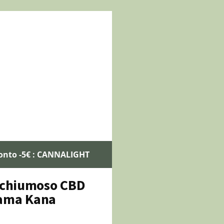
onto -5€ : CANNALIGHT
Schiumoso CBD
ama Kana