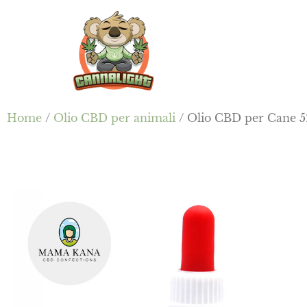
Passa
Passa
Skip
al
alla
to
contenuto
barra
footer
principale
laterale
primaria
Cannalight.it
Home
/
Olio CBD per animali
/ Olio CBD per Cane 