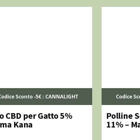
Codice Sconto -5€ : CANNALIGHT
Codice Sc
io CBD per Gatto 5%
Polline 
ma Kana
11% – M