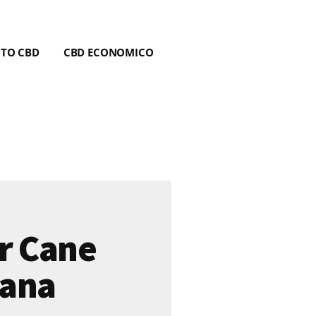
NTO CBD
CBD ECONOMICO
r Cane
ana