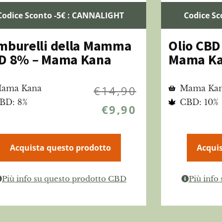
Codice Sconto -5€ : CANNALIGHT
Codice Sc
mburelli della Mamma
Olio CBD
D 8% – Mama Kana
Mama K
ama Kana
€
14,90
Mama Ka
BD: 8%
CBD: 10%
€
9,90
Acquista questo prodotto
Acquis
Più info su questo prodotto CBD
Più info