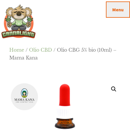
Passa
Passa
Skip
Menu
al
alla
to
contenuto
barra
footer
principale
laterale
primaria
Cannalight.it
Home
/
Olio CBD
/ Olio CBG 5% bio (10ml) –
Mama Kana