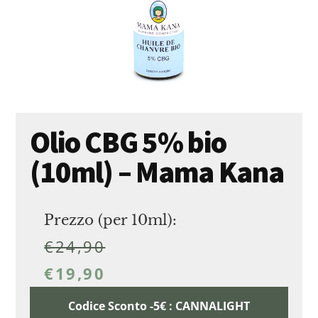
Olio CBG 5% bio
(10ml) – Mama Kana
Prezzo (per 10ml):
€
24,90
€
19,90
Codice Sconto -5€ : CANNALIGHT