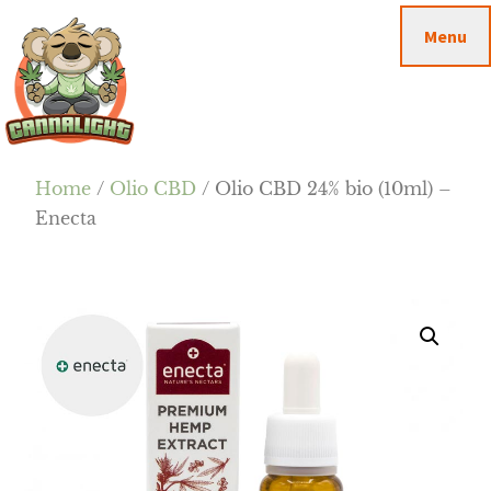
Passa
Passa
Skip
Menu
al
alla
to
contenuto
barra
footer
principale
laterale
primaria
Cannalight.it
Home
/
Olio CBD
/ Olio CBD 24% bio (10ml) –
Enecta