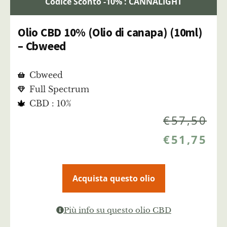
Codice Sconto -10% : CANNALIGHT
Olio CBD 10% (Olio di canapa) (10ml)
– Cbweed
Cbweed
Full Spectrum
CBD : 10%
€
57,50
€
51,75
Acquista questo olio
Più info su questo olio CBD