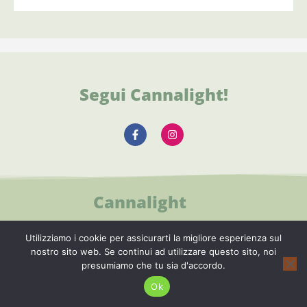
Segui Cannalight!
Cannalight
Cannalight è una guida indipendente curata
Utilizziamo i cookie per assicurarti la migliore esperienza sul
nostro sito web. Se continui ad utilizzare questo sito, noi
da un team i editori. Testiamo i prodotti in
presumiamo che tu sia d'accordo.
condizioni reali, analizziamo gli shop online
Ok
e selezioniamo solo i siti più affidabili. Il