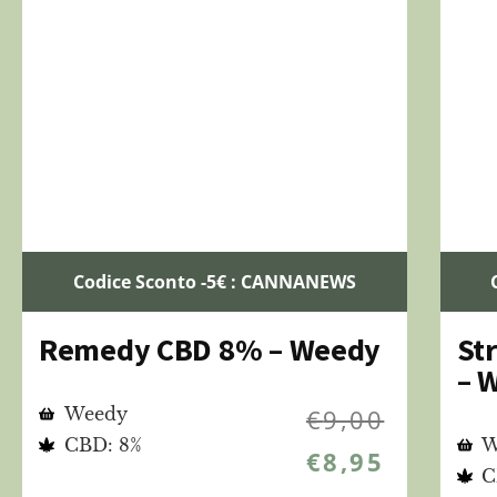
Codice Sconto -5€ : CANNANEWS
Remedy CBD 8% – Weedy
St
– 
Weedy
€
9,00
CBD: 8%
W
€
8,95
C