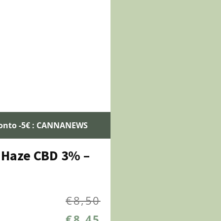
conto -5€ : CANNANEWS
 Haze CBD 3% –
€
8,50
€
8,45