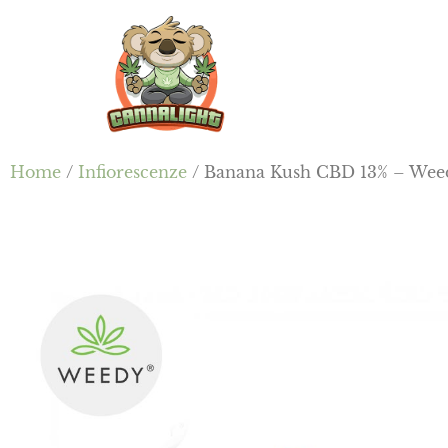
Passa
Passa
Skip
al
alla
to
contenuto
barra
footer
principale
laterale
primaria
Cannalight.it
Home
/
Infiorescenze
/ Banana Kush CBD 13% – Wee