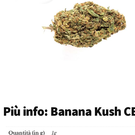
Più info: Banana Kush 
Quantità (in g)
1g