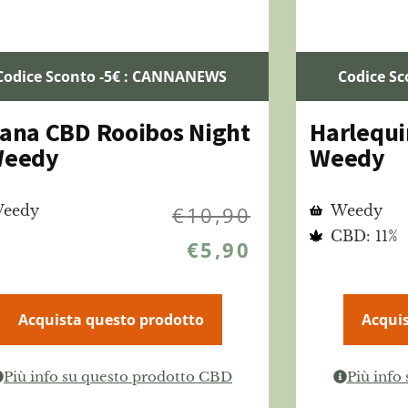
Codice Sconto -5€ : CANNANEWS
Codice S
sana CBD Rooibos Night
Harlequi
Weedy
Weedy
eedy
€
10,90
Weedy
CBD: 11%
€
5,90
Acquista questo prodotto
Acquis
Più info su questo prodotto CBD
Più info