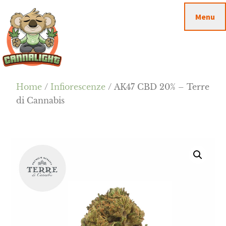
Passa
Passa
Skip
Menu
al
alla
to
contenuto
barra
footer
principale
laterale
primaria
Cannalight.it
Home
/
Infiorescenze
/ AK47 CBD 20% – Terre
di Cannabis