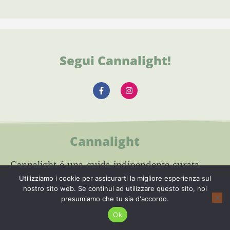
Segui Cannalight!
Cannalight
Cannalight è una guida indipendente curata
Utilizziamo i cookie per assicurarti la migliore esperienza sul
da un team i editori. Testiamo i prodotti in
nostro sito web. Se continui ad utilizzare questo sito, noi
condizioni reali, analizziamo gli shop online
presumiamo che tu sia d'accordo.
e selezioniamo solo i siti più affidabili. Il
Ok
nostro obiettivo: aiutarti ad acquistare CBD