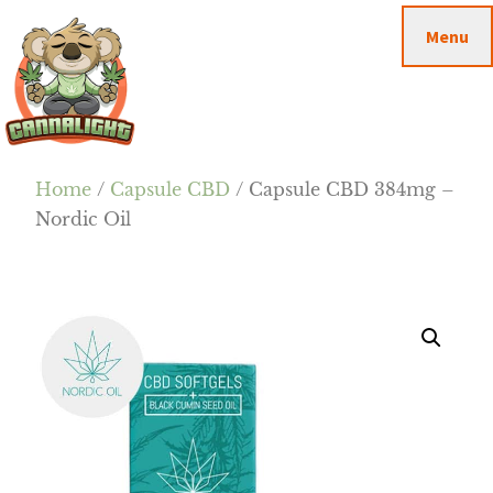
Passa
Passa
Skip
Menu
al
alla
to
contenuto
barra
footer
principale
laterale
primaria
Cannalight.it
Home
/
Capsule CBD
/ Capsule CBD 384mg –
Nordic Oil