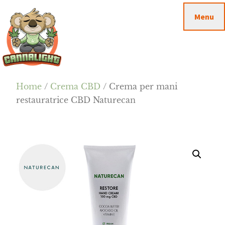
Passa
Passa
Skip
Menu
al
alla
to
contenuto
barra
footer
principale
laterale
primaria
Cannalight.it
Home
/
Crema CBD
/ Crema per mani
restauratrice CBD Naturecan