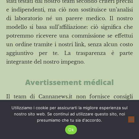
stati testati dal nostro team secondo criteri precisi
e indipendenti, ma ciò non sostituisce un’analisi
di laboratorio né un parere medico. Il nostro
modello si basa sull’affiliazione: ciò significa che
potremmo ricevere una commissione se effettui
un ordine tramite i nostri link, senza alcun costo
aggiuntivo per te. La trasparenza è parte
integrante del nostro impegno.
Avertissement médical
Il team di Cannanews.it non fornisce consigli
terapeutici né informazioni sui presunti effetti
Utilizziamo i cookie per assicurarti la migliore esperienza sul
medicinali del CBD, che è considerato un
nostro sito web. Se continui ad utilizzare questo sito, noi
presumiamo che tu sia d'accordo.
integratore alimentare. In caso di trattamenti in
Ok
corso o dubbi, ti invitiamo a consultare un