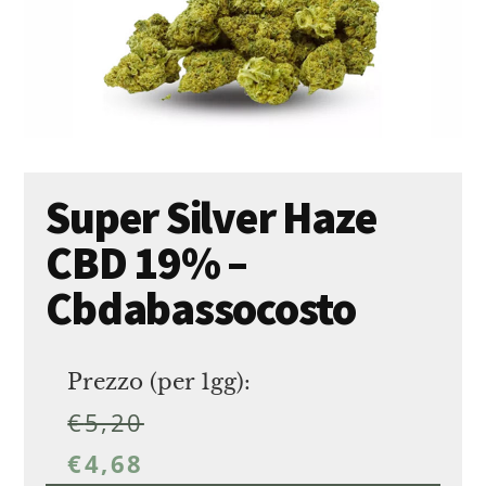
Super Silver Haze
CBD 19% –
Cbdabassocosto
Prezzo (per 1gg):
€
5,20
€
4,68