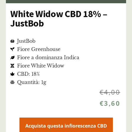
White Widow CBD 18% –
JustBob
JustBob
Fiore Greenhouse
Fiore a dominanza Indica
Fiore White Widow
CBD: 18%
Quantità: 1g
€
4,00
€
3,60
Acquista questa infiorescenza CBD