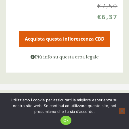
€
7,50
€
6,37
Acquista questa infiorescenza CBD
Più info su questa erba legale
Utilizziamo i cookie per assicurarti la migliore esperienza sul
Segui Cannalight!
nostro sito web. Se continui ad utilizzare questo sito, noi
presumiamo che tu sia d'accordo.
Ok