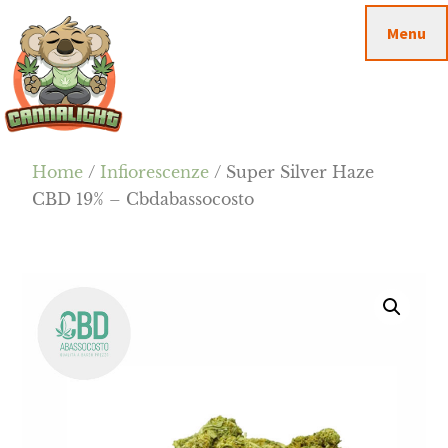
Passa
Passa
Skip
Menu
al
alla
to
contenuto
barra
footer
principale
laterale
primaria
Cannalight.it
Home
/
Infiorescenze
/ Super Silver Haze
CBD 19% – Cbdabassocosto